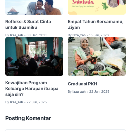
Refleksi & Surat Cinta
Empat Tahun Bersamamu,
untuk Suamiku
Ziyan
By
Izza_zah
08 Dec, 2025
By
Izza_zah
15 Jan, 2026
•
•
Kewajiban Program
Graduasi PKH
Keluarga Harapan itu apa
By
Izza_zah
22 Jun, 2025
•
saja sih?
By
Izza_zah
22 Jun, 2025
•
Posting Komentar