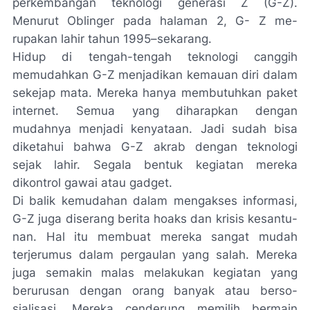
perkembangan teknologi generasi Z (G-Z).
Menurut Oblinger pada halaman 2, G- Z me­
rupakan lahir tahun 1995–sekarang.
Hidup di tengah-tengah teknologi canggih
memudahkan G-Z menja­dikan kemauan diri dalam
sekejap mata. Mereka hanya membu­tuhkan paket
internet. Semua yang di­harapkan dengan
mudahnya menjadi kenyataan. Jadi sudah bisa
diketahui bahwa G-Z akrab dengan teknologi
sejak lahir. Segala bentuk kegiatan me­reka
dikontrol gawai atau
gadget.
Di balik kemudahan dalam mengakses informasi,
G-Z juga dise­rang berita hoaks dan krisis kesantu­
nan. Hal itu membuat mereka sangat mudah
terjerumus dalam pergaulan yang salah. Mereka
juga semakin ma­las melakukan kegiatan yang
berurus­an dengan orang banyak atau berso­
sialisasi. Mereka cenderung memilih bermain